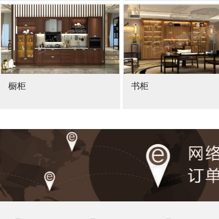
橱柜
书柜