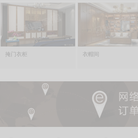
掩门衣柜
衣帽间