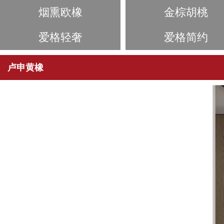
烟熏欧橡
金棕胡桃
爱格轻奢
爱格简约
卢申黄橡