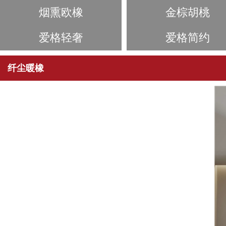
烟熏欧橡
金棕胡桃
爱格轻奢
爱格简约
纤尘暖橡