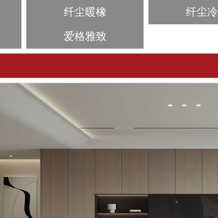
纤尘暖橡
纤尘冷
爱格雅致